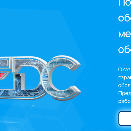
По
об
ме
об
Оказ
гара
обсл
Пред
рабо